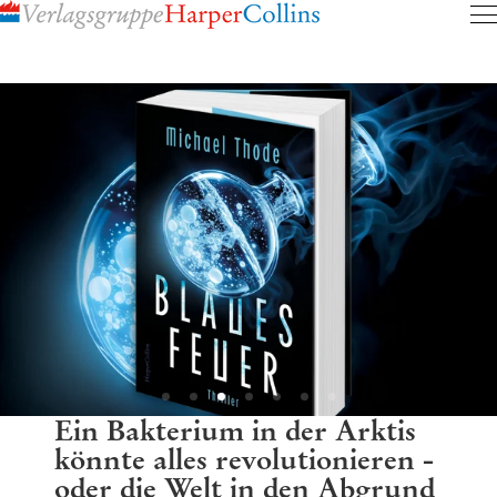
Inhalt
pringen
Ein Bakterium in der Arktis
könnte alles revolutionieren -
oder die Welt in den Abgrund