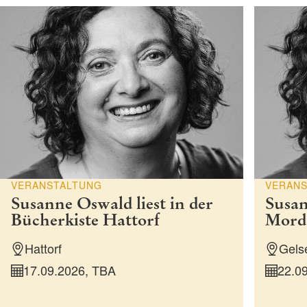
VERANSTALTUNG
VERAN
Susanne Oswald liest in der
Susan
Bücherkiste Hattorf
Mord
Hattorf
Gels
17.09.2026, TBA
22.09