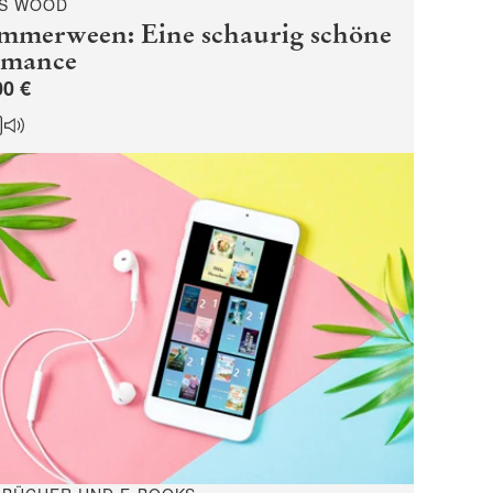
S WOOD
mmerween: Eine schaurig schöne
mance
00 €