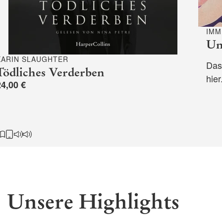
IMM
Un
KARIN SLAUGHTER
Das
Tödliches Verderben
hier
24,00 €
Unsere Highlights