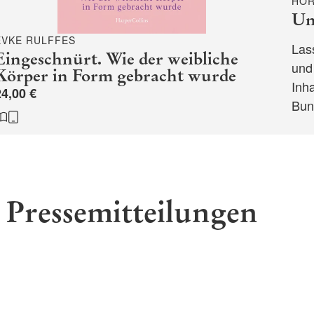
HÖR
Un
EVKE RULFFES
Las
Eingeschnürt. Wie der weibliche
und
Körper in Form gebracht wurde
Inh
24,00 €
Bun
Pressemitteilungen