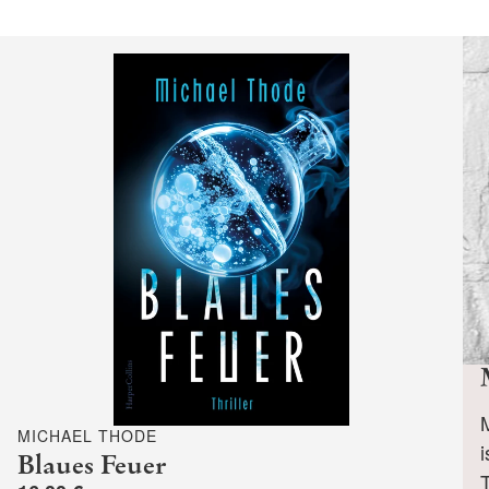
MICHAEL THODE
i
Blaues Feuer
T