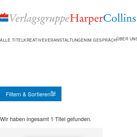
Inhalt
pringen
ÜBER UN
ALLE TITEL
KREATIVE
VERANSTALTUNGEN
IM GESPRÄCH
Filtern & Sortieren
Wir haben ingesamt
1
Titel gefunden.