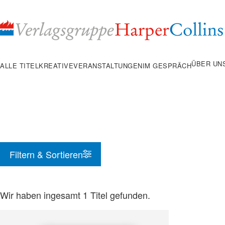
Inhalt
pringen
ÜBER UN
ALLE TITEL
KREATIVE
VERANSTALTUNGEN
IM GESPRÄCH
Filtern & Sortieren
Wir haben ingesamt
1
Titel gefunden.