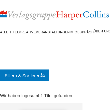
Inhalt
pringen
ÜBER UN
ALLE TITEL
KREATIVE
VERANSTALTUNGEN
IM GESPRÄCH
Filtern & Sortieren
Wir haben ingesamt
1
Titel gefunden.