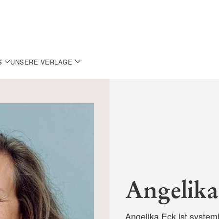
S
UNSERE VERLAGE
Angelika
Angelika Eck ist system