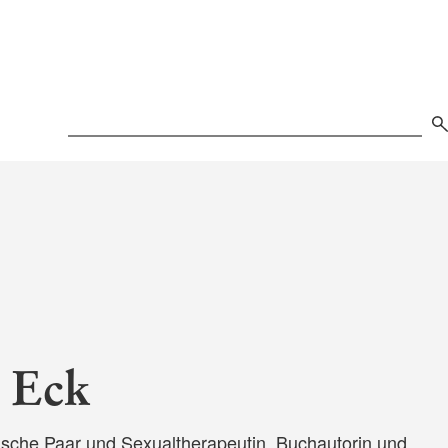
Search
 Eck
ische Paar und Sexualtherapeutin, Buchautorin und