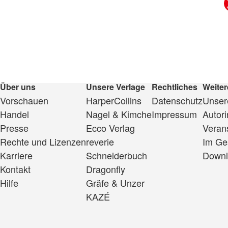
Über uns
Unsere Verlage
Rechtliches
Weiter
Vorschauen
HarperCollins
Datenschutz
Unsere
Handel
Nagel & Kimche
Impressum
Autor
Presse
Ecco Verlag
Veran
Rechte und Lizenzen
reverie
Im Ge
Karriere
Schneiderbuch
Downl
Kontakt
Dragonfly
Hilfe
Gräfe & Unzer
KAZÉ