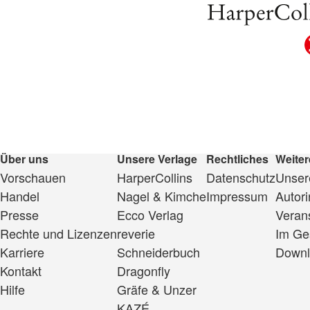
Über uns
Unsere Verlage
Rechtliches
Weiter
Vorschauen
HarperCollins
Datenschutz
Unsere
Handel
Nagel & Kimche
Impressum
Autor
Presse
Ecco Verlag
Veran
Rechte und Lizenzen
reverie
Im Ge
Karriere
Schneiderbuch
Downl
Kontakt
Dragonfly
Hilfe
Gräfe & Unzer
KAZÉ