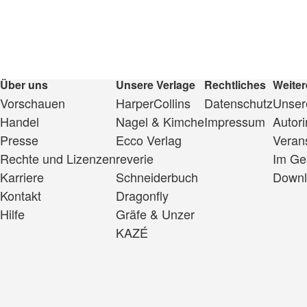
Über uns
Unsere Verlage
Rechtliches
Weiter
Vorschauen
HarperCollins
Datenschutz
Unsere
Handel
Nagel & Kimche
Impressum
Autor
Presse
Ecco Verlag
Veran
Rechte und Lizenzen
reverie
Im Ge
Karriere
Schneiderbuch
Downl
Kontakt
Dragonfly
Hilfe
Gräfe & Unzer
KAZÉ