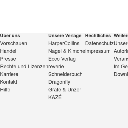
Über uns
Unsere Verlage
Rechtliches
Weiter
Vorschauen
HarperCollins
Datenschutz
Unsere
Handel
Nagel & Kimche
Impressum
Autor
Presse
Ecco Verlag
Veran
Rechte und Lizenzen
reverie
Im Ge
Karriere
Schneiderbuch
Downl
Kontakt
Dragonfly
Hilfe
Gräfe & Unzer
KAZÉ