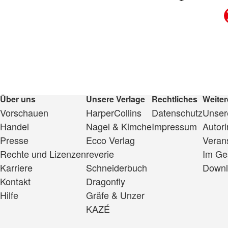
Über uns
Unsere Verlage
Rechtliches
Weiter
Vorschauen
HarperCollins
Datenschutz
Unsere
Handel
Nagel & Kimche
Impressum
Autor
Presse
Ecco Verlag
Veran
Rechte und Lizenzen
reverie
Im Ge
Karriere
Schneiderbuch
Downl
Kontakt
Dragonfly
Hilfe
Gräfe & Unzer
KAZÉ