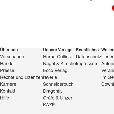
Über uns
Unsere Verlage
Rechtliches
Weiter
Vorschauen
HarperCollins
Datenschutz
Unsere
Handel
Nagel & Kimche
Impressum
Autor
Presse
Ecco Verlag
Veran
Rechte und Lizenzen
reverie
Im Ge
Karriere
Schneiderbuch
Downl
Kontakt
Dragonfly
Hilfe
Gräfe & Unzer
KAZÉ