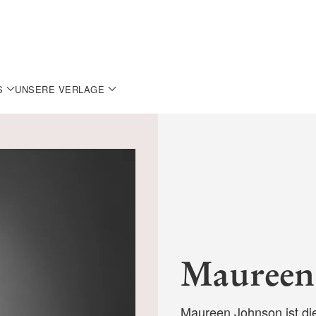
S
UNSERE VERLAGE
Maureen
Maureen Johnson ist d