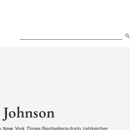
Search
 Johnson
ie
-Bestsellerautorin zahlreicher
New York Times