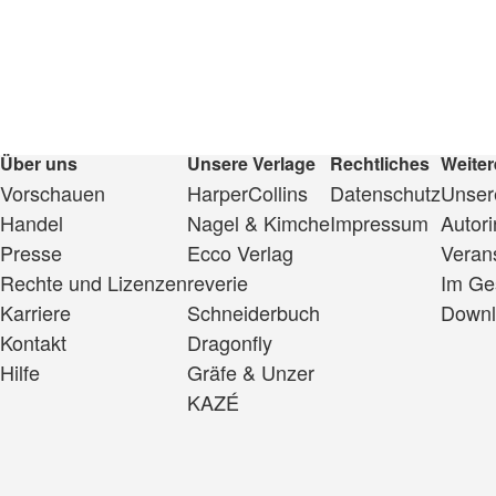
Über uns
Unsere Verlage
Rechtliches
Weiter
Vorschauen
HarperCollins
Datenschutz
Unsere
Handel
Nagel & Kimche
Impressum
Autor
Presse
Ecco Verlag
Veran
Rechte und Lizenzen
reverie
Im Ge
Karriere
Schneiderbuch
Downl
Kontakt
Dragonfly
Hilfe
Gräfe & Unzer
KAZÉ