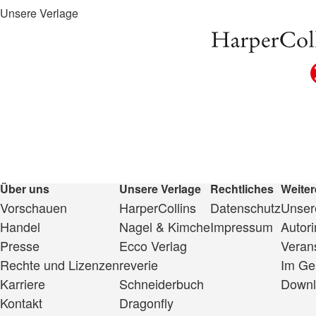
Unsere Verlage
Über uns
Unsere Verlage
Rechtliches
Weiter
Vorschauen
HarperCollins
Datenschutz
Unsere
Handel
Nagel & Kimche
Impressum
Autor
Presse
Ecco Verlag
Veran
Rechte und Lizenzen
reverie
Im Ge
Karriere
Schneiderbuch
Downl
Kontakt
Dragonfly