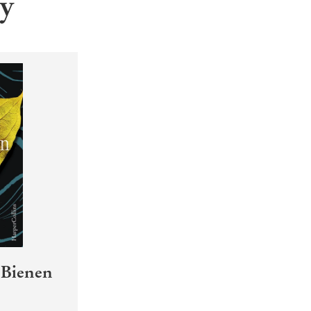
ry
 Bienen