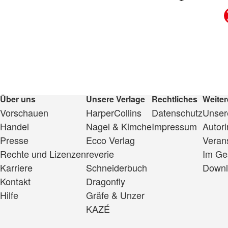
Über uns
Unsere Verlage
Rechtliches
Weiter
Vorschauen
HarperCollins
Datenschutz
Unsere
Handel
Nagel & Kimche
Impressum
Autor
Presse
Ecco Verlag
Veran
Rechte und Lizenzen
reverie
Im Ge
Karriere
Schneiderbuch
Downl
Kontakt
Dragonfly
Hilfe
Gräfe & Unzer
KAZÉ