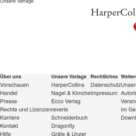
Unsere Verlage
Über uns
Unsere Verlage
Rechtliches
Weiter
Vorschauen
HarperCollins
Datenschutz
Unsere
Handel
Nagel & Kimche
Impressum
Autor
Presse
Ecco Verlag
Veran
Rechte und Lizenzen
reverie
Im Ge
Karriere
Schneiderbuch
Downl
Kontakt
Dragonfly
Hilfe
Gräfe & Unzer