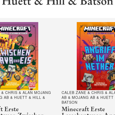
Huett & Hill & Batson
 & CHRIS & ALAN MOJANG
CALEB ZANE & CHRIS & A
G AB & HUETT & HILL &
AB & MOJANG AB & HUETT 
BATSON
t Erste
Minecraft Erste