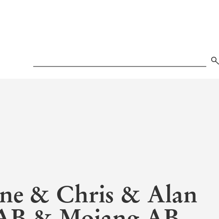
Search
ne & Chris & Alan
AB & Mojang AB