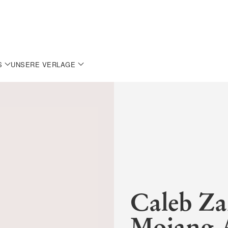
S
UNSERE VERLAGE
Caleb Za
Mojang 