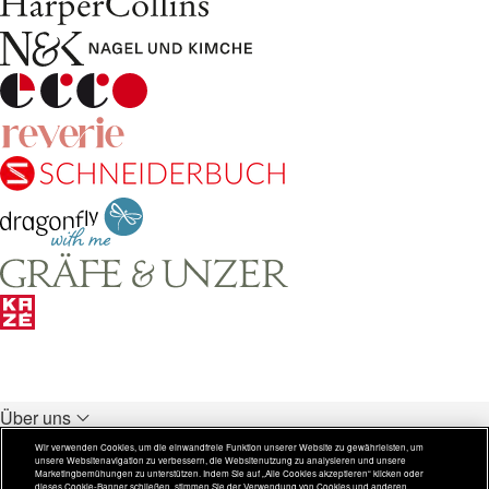
Über uns
Unsere Verlage
Wir verwenden Cookies, um die einwandfreie Funktion unserer Website zu gewährleisten, um
unsere Websitenavigation zu verbessern, die Websitenutzung zu analysieren und unsere
Rechtliches
Marketingbemühungen zu unterstützen. Indem Sie auf „Alle Cookies akzeptieren“ klicken oder
dieses Cookie-Banner schließen, stimmen Sie der Verwendung von Cookies und anderen