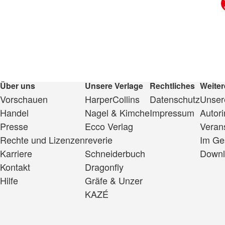
Über uns
Unsere Verlage
Rechtliches
Weiter
Vorschauen
HarperCollins
Datenschutz
Unsere
Handel
Nagel & Kimche
Impressum
Autor
Presse
Ecco Verlag
Veran
Rechte und Lizenzen
reverie
Im Ge
Karriere
Schneiderbuch
Downl
Kontakt
Dragonfly
Hilfe
Gräfe & Unzer
KAZÉ