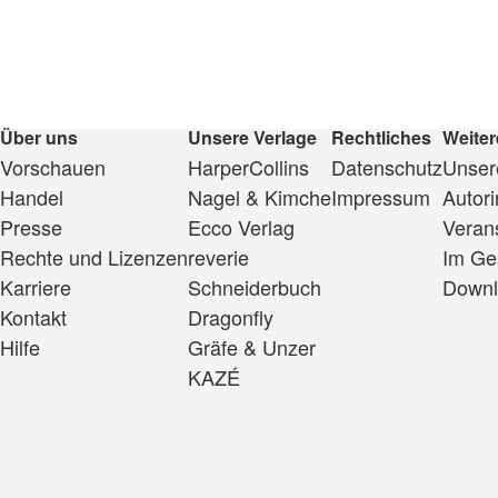
Über uns
Unsere Verlage
Rechtliches
Weiter
Vorschauen
HarperCollins
Datenschutz
Unsere
Handel
Nagel & Kimche
Impressum
Autor
Presse
Ecco Verlag
Veran
Rechte und Lizenzen
reverie
Im Ge
Karriere
Schneiderbuch
Downl
Kontakt
Dragonfly
Hilfe
Gräfe & Unzer
KAZÉ