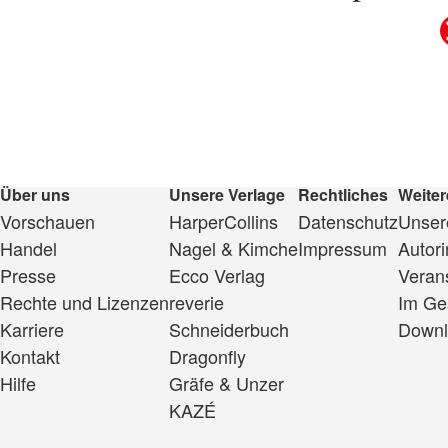
Über uns
Unsere Verlage
Rechtliches
Weiter
Vorschauen
HarperCollins
Datenschutz
Unsere
Handel
Nagel & Kimche
Impressum
Autor
Presse
Ecco Verlag
Veran
Rechte und Lizenzen
reverie
Im Ge
Karriere
Schneiderbuch
Downl
Kontakt
Dragonfly
Hilfe
Gräfe & Unzer
KAZÉ