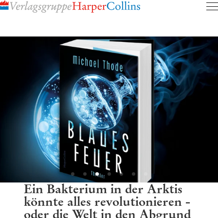
Inhalt
pringen
Ein Bakterium in der Arktis
könnte alles revolutionieren -
oder die Welt in den Abgrund