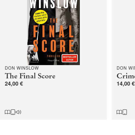
DON WINSLOW
DON W
The Final Score
Crime
24,00 €
14,00 €