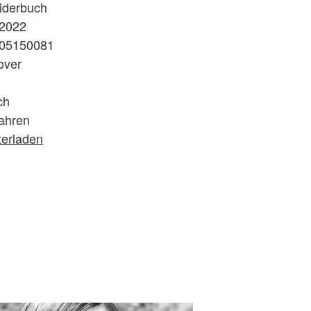
iderbuch
.2022
05150081
over
ch
ahren
terladen