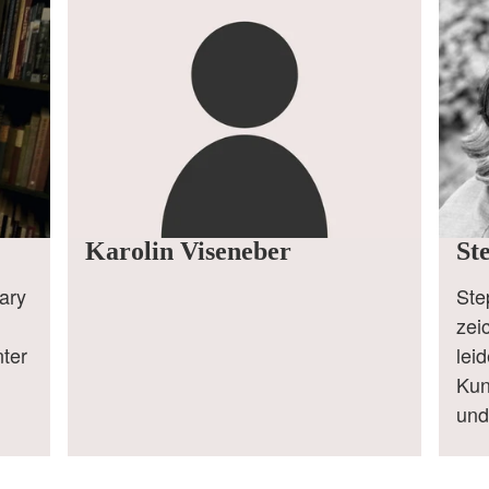
Karolin Viseneber
St
ary
Ste
zei
ter
lei
Kun
und