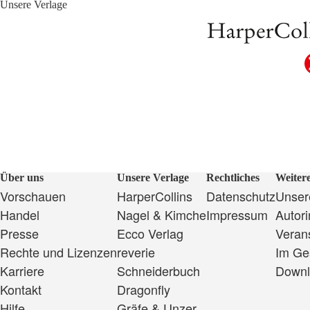
Unsere Verlage
Über uns
Unsere Verlage
Rechtliches
Weitere
Vorschauen
HarperCollins
Datenschutz
Unsere
Handel
Nagel & Kimche
Impressum
Autor
Presse
Ecco Verlag
Veran
Rechte und Lizenzen
reverie
Im Ge
Karriere
Schneiderbuch
Downl
Kontakt
Dragonfly
Hilfe
Gräfe & Unzer