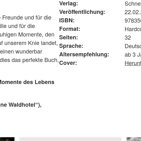
Verlag:
Schne
Veröffentlichung:
22.02
e Freunde und für die
ISBN:
97835
lie und für die
Format:
Hardc
 ruhigen Momente, den
Seiten:
32
uf unserem Knie landet,
Sprache:
Deuts
 seinen wunderbar
Altersempfehlung:
ab 3 J
 dies das perfekte Buch,
Cover:
Herun
n Momente des Lebens
ine Waldhotel“),