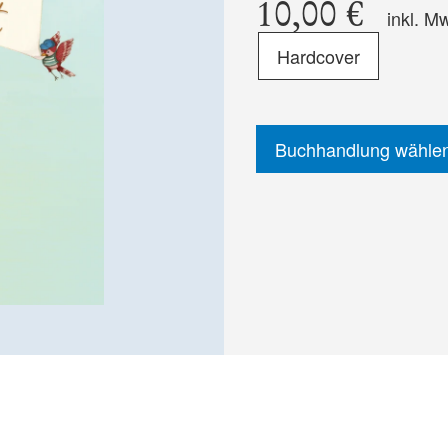
10,00 €
inkl. M
Format
Hardcover
-
ISBN
Buchhandlung wähle