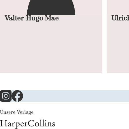
Valter Hugo Mae
Ulri
Unsere Verlage