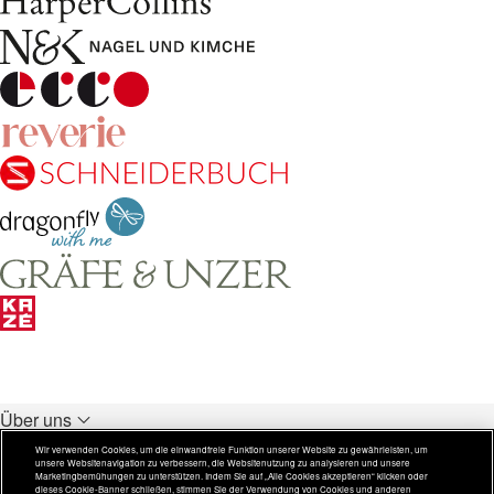
Über uns
Unsere Verlage
Wir verwenden Cookies, um die einwandfreie Funktion unserer Website zu gewährleisten, um
unsere Websitenavigation zu verbessern, die Websitenutzung zu analysieren und unsere
Rechtliches
Marketingbemühungen zu unterstützen. Indem Sie auf „Alle Cookies akzeptieren“ klicken oder
dieses Cookie-Banner schließen, stimmen Sie der Verwendung von Cookies und anderen