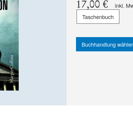
17,00 €
inkl. M
Format
Taschenbuch
-
ISBN
Buchhandlung wähle