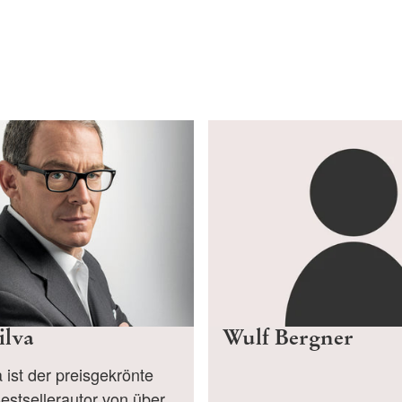
ilva
Wulf Bergner
a ist der preisgekrönte
stsellerautor von über