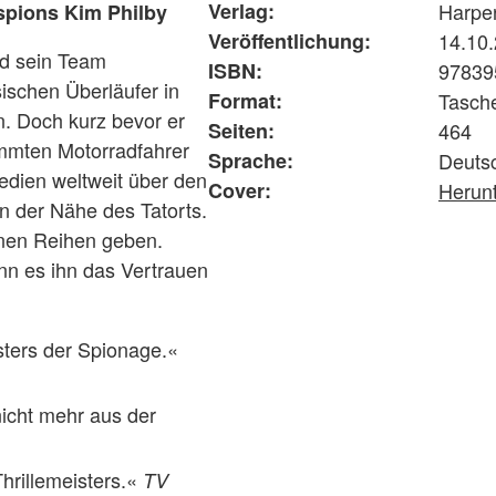
Verlag:
Harper
spions Kim Philby
Veröffentlichung:
14.10
nd sein Team
ISBN:
97839
schen Überläufer in
Format:
Tasch
n. Doch kurz bevor er
Seiten:
464
mmten Motorradfahrer
Sprache:
Deuts
Medien weltweit über den
Cover:
Herun
n der Nähe des Tatorts.
genen Reihen geben.
enn es ihn das Vertrauen
sters der Spionage.«
icht mehr aus der
hrillemeisters.«
TV