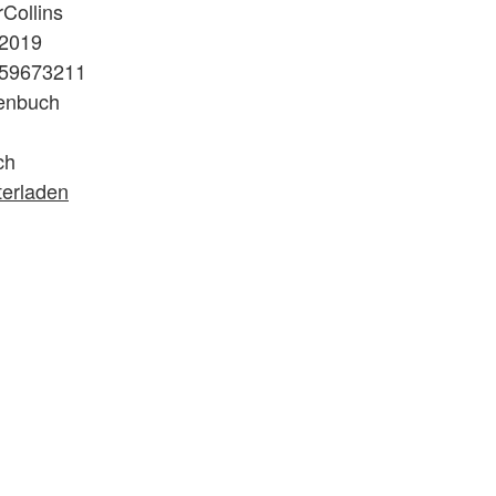
Collins
.2019
59673211
enbuch
ch
terladen