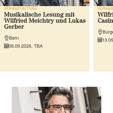
VERANSTALTUNG
VERAN
Musikalische Lesung mit
Wilfr
Wilfried Meichtry und Lukas
Casi
Gerber
Burg
Bern
13.09
08.09.2026, TBA