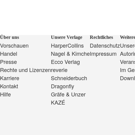
Über uns
Unsere Verlage
Rechtliches
Weitere
Vorschauen
HarperCollins
Datenschutz
Unsere
Handel
Nagel & Kimche
Impressum
Autor
Presse
Ecco Verlag
Veran
Rechte und Lizenzen
reverie
Im Ge
Karriere
Schneiderbuch
Downl
Kontakt
Dragonfly
Hilfe
Gräfe & Unzer
KAZÉ