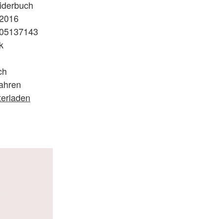
iderbuch
.2016
05137143
k
ch
ahren
terladen