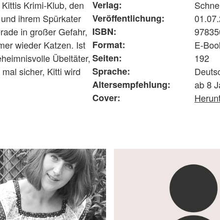
ittis Krimi-Klub, den
Verlag:
Schne
 und ihrem Spürkater
Veröffentlichung:
01.07
ade in großer Gefahr,
ISBN:
97835
er wieder Katzen. Ist
Format:
E-Boo
heimnisvolle Übeltäter,
Seiten:
192
mal sicher, Kitti wird
Sprache:
Deuts
Altersempfehlung:
ab 8 J
Cover:
Herun