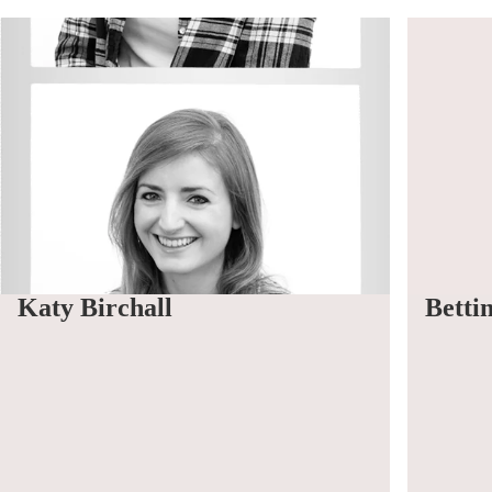
Katy Birchall
Betti