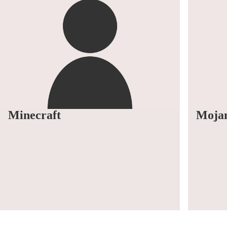
Minecraft
Moja