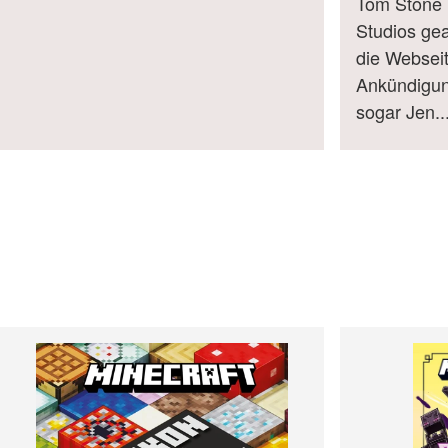
Tom Stone h
Studios gea
die Webseit
Ankündigun
sogar Jen..