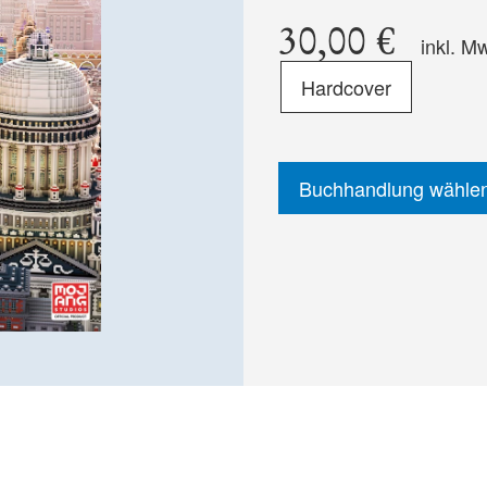
30,00 €
inkl. M
Format
Hardcover
-
ISBN
Buchhandlung wähle