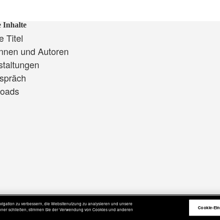
 Inhalte
 Titel
innen und Autoren
staltungen
spräch
oads
igation zu verbessern, die Websitenutzung zu analysieren und unsere
Cookie-Ein
Banner schließen, stimmen Sie der Verwendung von Cookies und anderen