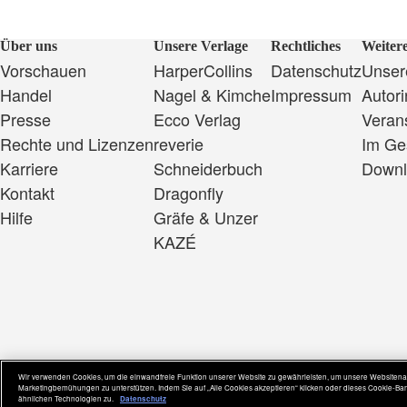
Über uns
Unsere Verlage
Rechtliches
Weitere
Vorschauen
HarperCollins
Datenschutz
Unsere
Handel
Nagel & Kimche
Impressum
Autor
Presse
Ecco Verlag
Veran
Rechte und Lizenzen
reverie
Im Ge
Karriere
Schneiderbuch
Downl
Kontakt
Dragonfly
Hilfe
Gräfe & Unzer
KAZÉ
Wir verwenden Cookies, um die einwandfreie Funktion unserer Website zu gewährleisten, um unsere Websitenav
Marketingbemühungen zu unterstützen. Indem Sie auf „Alle Cookies akzeptieren“ klicken oder dieses Cookie-
ähnlichen Technologien zu.
Datenschutz