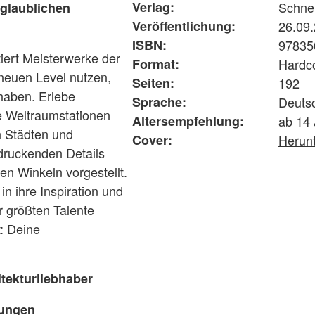
Verlag:
Schne
nglaublichen
Veröffentlichung:
26.09
ISBN:
97835
iert Meisterwerke der
Format:
Hardc
 neuen Level nutzen,
Seiten:
192
 haben. Erlebe
Sprache:
Deuts
e Weltraumstationen
Altersempfehlung:
ab 14
en Städten und
Cover:
Herun
ndruckenden Details
en Winkeln vorgestellt.
n ihre Inspiration und
r größten Talente
: Deine
tekturliebhaber
dungen