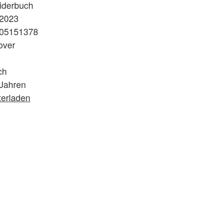
iderbuch
.2023
05151378
over
ch
 Jahren
terladen