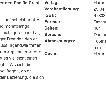
Verlag:
Harper
r den Pacific Crest
Veröffentlichung:
23.04
ISBN:
97833
il auf scheinbar alles
Format:
Tasch
 und monatelange
Seiten:
464
s nicht gerechnet hat,
Sprache:
Deuts
tiger Fremder, den er
Abmessungen:
186(h)
uss. Irgendwie treffen
mm
nderweg immer wieder
Cover:
Herun
t es vielleicht einen
... Als sich die
ei fragen, ob es
er Beziehung, die sich