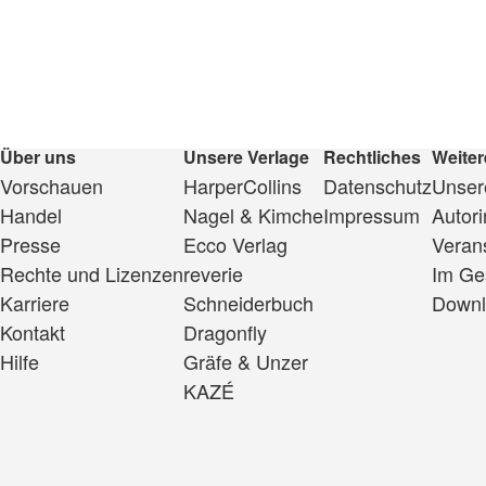
Über uns
Unsere Verlage
Rechtliches
Weiter
Vorschauen
HarperCollins
Datenschutz
Unsere
Handel
Nagel & Kimche
Impressum
Autor
Presse
Ecco Verlag
Veran
Rechte und Lizenzen
reverie
Im Ge
Karriere
Schneiderbuch
Downl
Kontakt
Dragonfly
Hilfe
Gräfe & Unzer
KAZÉ