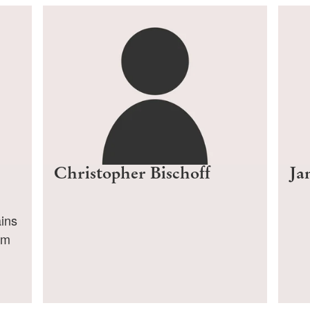
Christopher Bischoff
Ja
ins
im