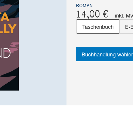
ROMAN
14,00 €
inkl. M
Format
Taschenbuch
E-
-
ISBN
Buchhandlung wähle