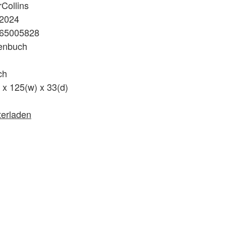
Collins
.2024
65005828
enbuch
ch
 x 125(w) x 33(d)
terladen