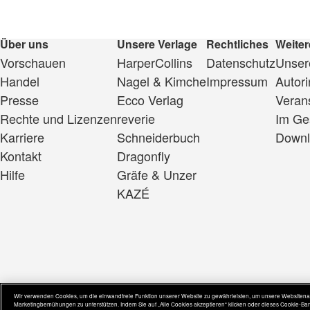
Über uns
Unsere Verlage
Rechtliches
Weiter
Vorschauen
HarperCollins
Datenschutz
Unsere
Handel
Nagel & Kimche
Impressum
Autor
Presse
Ecco Verlag
Veran
Rechte und Lizenzen
reverie
Im Ge
Karriere
Schneiderbuch
Downl
Kontakt
Dragonfly
Hilfe
Gräfe & Unzer
KAZÉ
Wir verwenden Cookies, um die einwandfreie Funktion unserer Website zu gewährleisten, um unsere Websitenav
Marketingbemühungen zu unterstützen. Indem Sie auf „Alle Cookies akzeptieren“ klicken oder dieses Cookie-