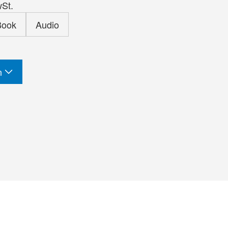
wSt.
Book
Audio
n