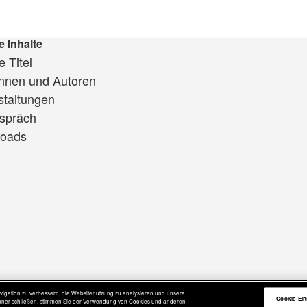
e Inhalte
 Titel
innen und Autoren
staltungen
spräch
oads
igation zu verbessern, die Websitenutzung zu analysieren und unsere
Cookie-Ein
Banner schließen, stimmen Sie der Verwendung von Cookies und anderen