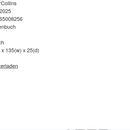
Collins
.2025
65008256
enbuch
ch
 x 135(w) x 25(d)
terladen