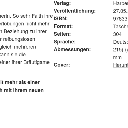
Verlag:
Harper
Veröffentlichung:
27.05
rin. So sehr Faith ihre
ISBN:
97833
Verlobungen nicht mehr
Format:
Tasch
en Beziehung zu ihrer
Seiten:
304
er reibungslosen
Sprache:
Deuts
 gleich mehreren
Abmessungen:
215(h)
ann sie die
mm
iner ihrer Bräutigame
Cover:
Herun
it mehr als einer
ch mit ihrem neuen