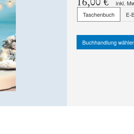
16,00 €
inkl. M
Format
Taschenbuch
E-
-
ISBN
Buchhandlung wähle