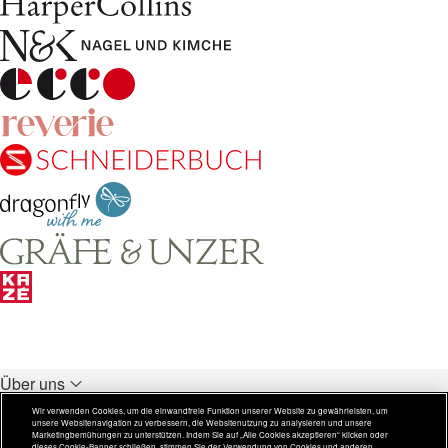
Über uns
Unsere Verlage
Wir verwenden Cookies, um die einwandfreie Funktion unserer Website zu gewährleisten, um
unsere Websitenavigation zu verbessern, die Websitenutzung zu analysieren und unsere
Rechtliches
Marketingbemühungen zu unterstützen. Indem Sie auf „Alle Cookies akzeptieren“ klicken oder
dieses Cookie-Banner schließen, stimmen Sie der Verwendung von Cookies und anderen