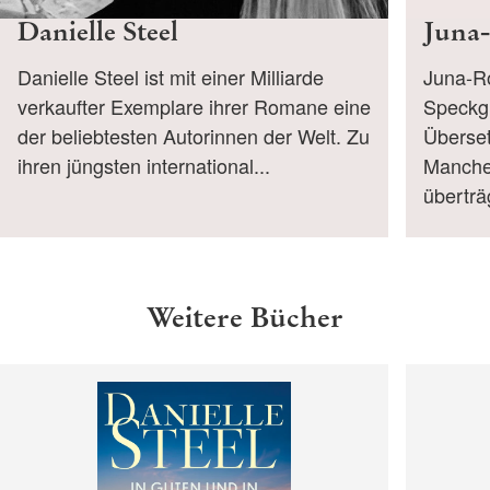
Danielle Steel
Juna-
Danielle Steel ist mit einer Milliarde
Juna-Ro
verkaufter Exemplare ihrer Romane eine
Speckgü
der beliebtesten Autorinnen der Welt. Zu
Überse
ihren jüngsten international...
Manches
überträg
Weitere Bücher