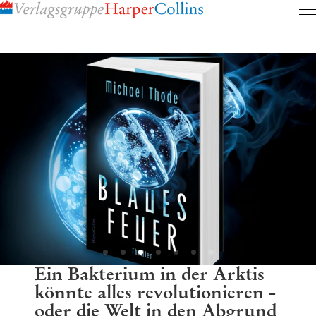
Inhalt
pringen
Ein Bakterium in der Arktis
könnte alles revolutionieren -
oder die Welt in den Abgrund